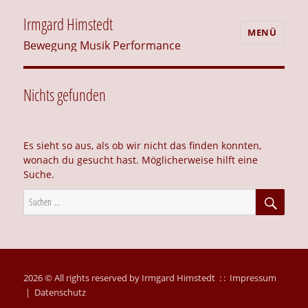
Irmgard Himstedt
MENÜ
Bewegung Musik Performance
Nichts gefunden
Es sieht so aus, als ob wir nicht das finden konnten,
wonach du gesucht hast. Möglicherweise hilft eine
Suche.
SUC
Suche
nach:
2026 © All rights reserved by Irmgard Himstedt : :
Impressum
|
Datenschutz