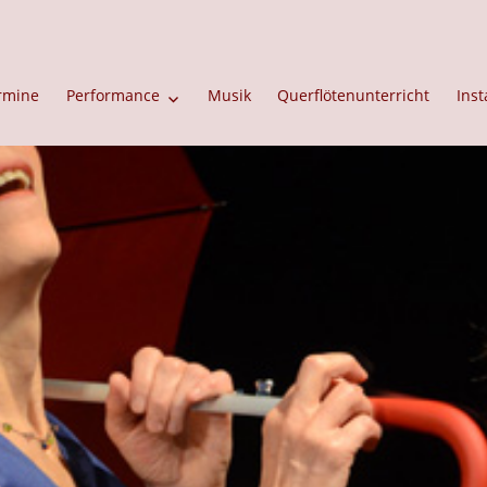
rmine
Performance
Musik
Querflötenunterricht
Inst