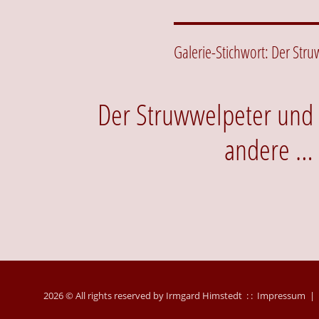
Galerie-Stichwort:
Der Stru
Der Struwwelpeter und
andere …
2026 © All rights reserved by Irmgard Himstedt : :
Impressum