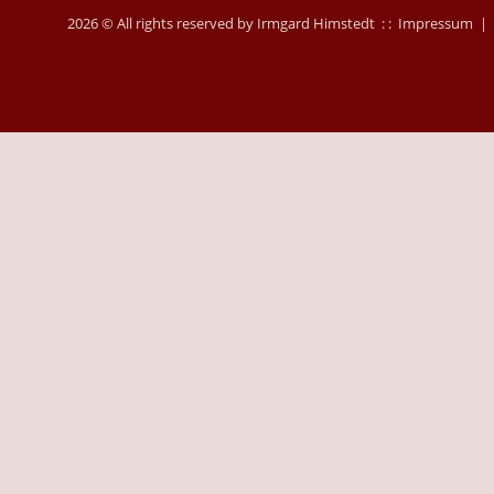
2026 © All rights reserved by Irmgard Himstedt : :
Impressum