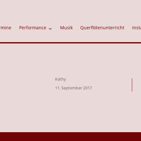
rmine
Performance
Musik
Querflötenunterricht
Inst
Autor
Kathy
Veröffentlicht
11. September 2017
am