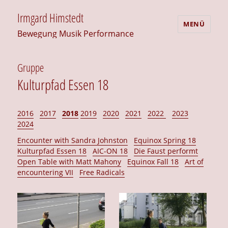
Irmgard Himstedt
MENÜ
Bewegung Musik Performance
Gruppe
Kulturpfad Essen 18
2016
2017
2018
2019
2020
2021
2022
2023
2024
Encounter with Sandra Johnston
Equinox Spring 18
Kulturpfad Essen 18
AIC-ON 18
Die Faust performt
Open Table with Matt Mahony
Equinox Fall 18
Art of
encountering VII
Free Radicals