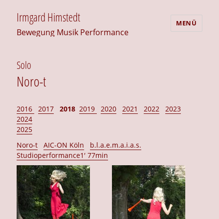
Irmgard Himstedt
MENÜ
Bewegung Musik Performance
Solo
Noro-t
2016
2017
2018
2019
2020
2021
2022
2023
2024
2025
Noro-t
AIC-ON Köln
b.l.a.e.m.a.i.a.s.
Studioperformance1′ 77min