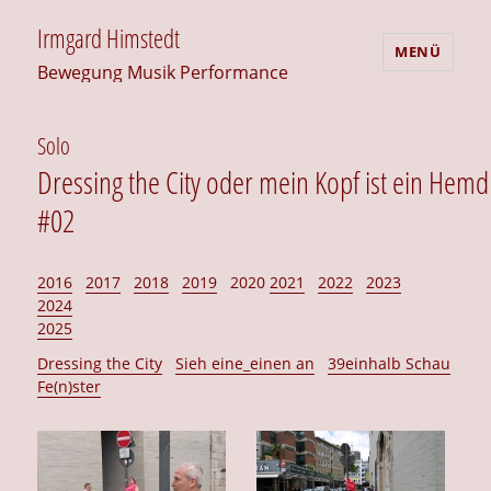
Irmgard Himstedt
MENÜ
Bewegung Musik Performance
Solo
Dressing the City oder mein Kopf ist ein Hemd
#02
2016
2017
2018
2019
2020
2021
2022
2023
2024
2025
Dressing the City
Sieh eine_einen an
39einhalb Schau
Fe(n)ster